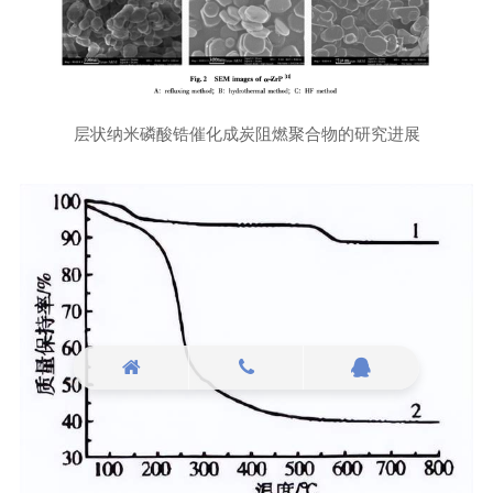
层状纳米磷酸锆催化成炭阻燃聚合物的研究进展