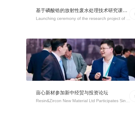
基于磷酸锆的放射性废水处理技术研究课题项目在四川正式启动
M
Launching ceremony of the research project of radioactive wastewater treatment technology, based on Zirconium Phosphate (ZrP) was grandly held in Sichuan
导语 新材料技术是高新技术的物质基础。新材料的发
现、发明和应用推广与技术革命和产业变革密不可分。
加快发展新材料，对推动技术创新，支撑产业升级，助
力碳中和远景目标，建设智造强国具有重要战略意义。
2022年3月11日，基于磷酸锆的放射性废水处理技术研
究课题项目启动仪式在四川省辐射环境管理监测中心站
（以下简称省辐射站）隆重举行。省辐射站党委书记、
站长邓晓钦，亩心新材董事长魏官惠出席启动仪式。省
辐射站成立于1988...
亩心新材参加新中经贸与投资论坛
M
Resin&Zircon New Material Ltd Participates Singapore-China Trade and Investment Forum:
2021年11月6日，亩心新材应邀参加由新加坡联合工商
总会主办的新中经贸与投资论坛(Singapore-China
Trade and InvestmentForum),新加坡驻中华人民共和国