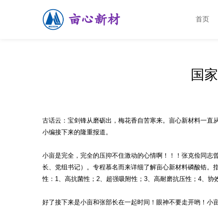
首页
国家
古话云：宝剑锋从磨砺出，梅花香自苦寒来。亩心新材料一直
小编接下来的隆重报道。
小亩是完全，完全的压抑不住激动的心情啊！！！张克俭同志
长、党组书记）。专程慕名而来详细了解亩心新材料磷酸锆。
性：1、高抗菌性；2、超强吸附性；3、高耐磨抗压性；4、
好了接下来是小亩和张部长在一起时间！眼神不要走开哟！小