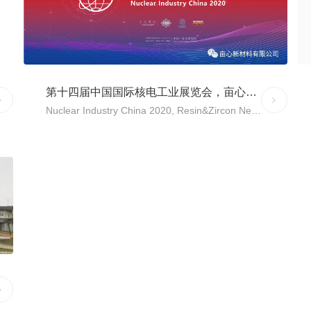
务。
第十四届中国国际核电工业展览会，亩心新材料诚邀莅临指导。
ORE
MORE
Nuclear Industry China 2020, Resin&Zircon New Material Sincerely Invites you to Visit and Guide.
展会时间：2021年4月14日至16日展会地点：国家会议
中心E1、2 号馆北京市朝阳区奥林匹克公园天辰东路7
号展会位置：B382021 年是中国“十四五”规划及开启全
面建设社会主义现代化国家新征程的开局之年，站在迈
向第二个百年奋斗目标的新起点，由中国核能行业协会
主办在国家会议中心隆重举行第十四届中国国际核电工
业展览会。
ORE