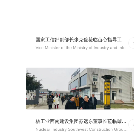
大使吕德耀莅临现场、新加坡贸易与工业部颜金勇部长
线上出席会议。论坛以“新中合璧，共拓商机”为主题，
来自来自两国政商各界代表共同参与，探索两国贸易与
投资新格局、共谋发展新机遇。会议期间，亩心新材总
经理曹洋向参会嘉宾及企业就磷酸锆新材料做了详细介
绍，并与新加...
国家工信部副部长张克俭莅临亩心指导工作！
M
Vice Minister of the Ministry of Industry and Information Technology
古话云：宝剑锋从磨砺出，梅花香自苦寒来。亩心新材
料一直从事新材料磷酸锆相关应用的研发和突破，十年
磨一剑。没有小亩埋头苦学，对新材料磷酸锆不断的研
发探索，对科学的去伪存真是换不来今天小编接下来的
隆重报道。小亩是完全，完全的压抑不住激动的心情
啊！！！张克俭同志曾任中国工程物理研究院党委书
记，现任（工业和信息化部副部长、党组成员，国家航
天局局长，国家原子能机构主任，国家国防科技工业局
局长、党组书记）。专...
核工业西南建设集团苏远东董事长莅临耀隆、亩心考察调研
M
Nuclear Industry Southwest Construction Group, the chairman of board, Yuandong SU visited Yaolong and Resin&Zircon for investigation.