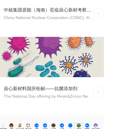
中核集团原能（海南）莅临亩心新材考察调研
MORE
China National Nuclear Corporation (CNNC), the YUANNENG (Hainan) Investigates Resin&Zircon:
2021年12月22日至23日，中核集团原能（海南）资源
有限公司副总经理付梦来带队来绵考察调研亩心新材。
亩心新材料国庆钜献——抗菌添加剂
MORE
The National Day offering by Resin&Zircon New Material Ltd. ---Anti-bacterial Additive:
想知道为什么都说吃剩饭剩菜吃了会不健康吗？想知道
为什么蔬菜水果之类的放置一段时间后会长白毛变得特
别恶心吗？想知道为什么酸奶会有那么独特的口感吗？