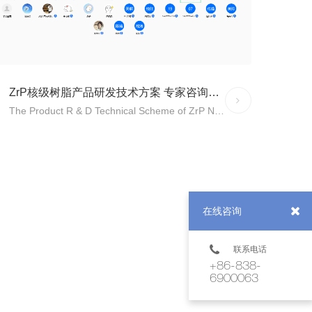
这就是今天的绝对主角-微生物。这是一个存活在地球三
十亿年的古老产物，它也是曾经地球上唯一的生命形
式，它们占据了陆地、天空、水体的每一个角落，推动
着化学反应，创造了生物圈，并为多细胞生命的演化创
造了条件。这就是微生物的时代，过去如此，现在如
此，将来亦如此，直至...
ZrP核级树脂产品研发技术方案 专家咨询会在京召开
MORE
The Product R & D Technical Scheme of ZrP Nuclear Grade Resin, the Experts Consultation Meeting Held in Beijing
1月22日，为响应习总书记2020年中央经济工作会议提
出的尽快解决一批“卡脖子”问题，增强产业链供应链自
主可控能力的相关要求，ZrP核级树脂产品研发技术方
案专家咨询会在生态环境部国家核与辐射安全监管技术
研发基地召开网络会议
在线咨询
联系电话
+86-838-
6900063