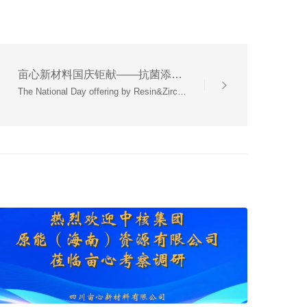
亩心新材料国庆钜献——抗菌添加剂
The National Day offering by Resin&Zircon New Material Ltd. ---Anti-bacterial Additive: